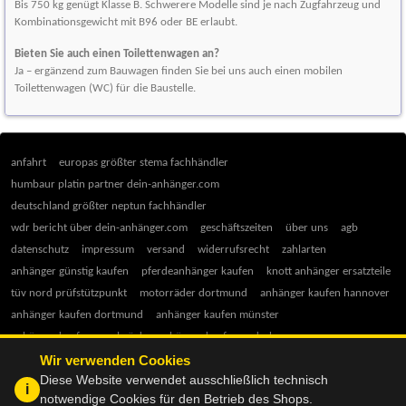
Bis 750 kg genügt Klasse B. Schwerere Modelle sind je nach Zugfahrzeug und
Kombinationsgewicht mit B96 oder BE erlaubt.
Bieten Sie auch einen Toilettenwagen an?
Ja – ergänzend zum Bauwagen finden Sie bei uns auch einen mobilen
Toilettenwagen (WC) für die Baustelle.
anfahrt
europas größter stema fachhändler
humbaur platin partner dein-anhänger.com
deutschland größter neptun fachhändler
wdr bericht über dein-anhänger.com
geschäftszeiten
über uns
agb
datenschutz
impressum
versand
widerrufsrecht
zahlarten
anhänger günstig kaufen
pferdeanhänger kaufen
knott anhänger ersatzteile
tüv nord prüfstützpunkt
motorräder dortmund
anhänger kaufen hannover
anhänger kaufen dortmund
anhänger kaufen münster
anhänger kaufen osnabrück
anhänger kaufen paderborn
Wir verwenden Cookies
anhänger kaufen hamm
anhänger kaufen gütersloh
Diese Website verwendet ausschließlich technisch
anhänger kaufen herford
ratgeber anhänger kauf
anhänger 750 kg
i
notwendige Cookies für den Betrieb des Shops.
tieflader kaufen
anhänger führerschein
pkw anhänger kaufen tipps