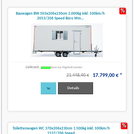
%
Bauwagen BW 503x206x230cm 2.000kg inkl. 100km/h
2053/206 Speed Büro Wm...
Lieferzeit
Kann nur Abgeholt werden
17.799
,
00
€
*
21.448,90 €
Details
%
Toilettenwagen WC 370x206x230cm 1.500kg inkl. 100km/h
1537/206 Speed