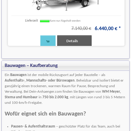
Lieferzeit
Kann nur Abgeholt werden
6.440
,
00
€
*
7.140,00 €
Details
Bauwagen – Kaufberatung
Ein
Bauwagen
ist der mobile Rückzugsort auf jeder Baustelle – als
Aufenthalts-, Mannschafts- oder Bürowagen
. Beheizbar und isoliert bietet er
ganzjährig einen trockenen, warmen Raum für Pause, Besprechung und
Verwaltung. Bei Dein-Anhaenger.com finden Sie Bauwagen von
WM Meyer,
Stema und Humbaur
in
750 bis 2.000 kg
, mit Längen von rund 3 bis 5 Metern
und 100-km/h-Freigabe.
Wofür eignet sich ein Bauwagen?
Pausen- & Aufenthaltsraum
– geschützter Platz für das Team, auch bei