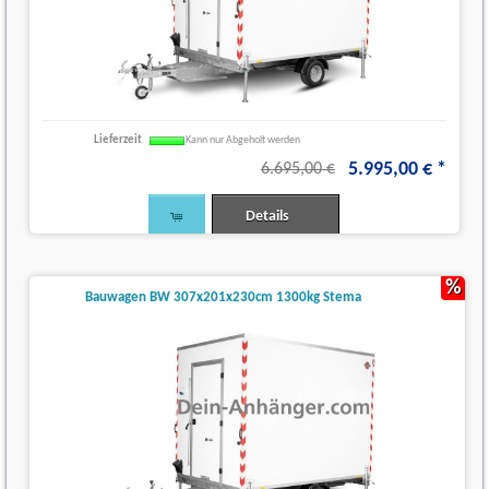
Lieferzeit
Kann nur Abgeholt werden
5.995
,
00
€
*
6.695,00 €
Details
%
Bauwagen BW 307x201x230cm 1300kg Stema