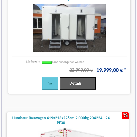
Lieferzeit
Kann nur Abgeholt werden
19.999
,
00
€
*
22.999,00 €
Details
%
Humbaur Bauwagen 419x213x228cm 2.000kg 204224 - 24
PF30