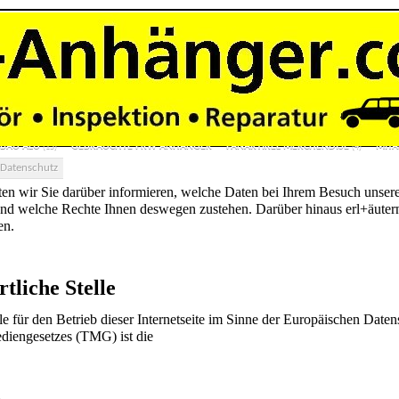
ANE
ZWEIACHSER TIEFLADER OHNE PLANE
ZWEIACHSER TIEFLADER MIT PLAN
(41)
(7)
ANHÄNGER MOTORRADANHÄNGER
AUTOTRANSPORTER
MOTORRADTRANS
(28)
(34)
ER 1 & 2 ACHSER
3 SEITEN KIPPER 2 & 3 ACHSER
BAUMASCHINENTRANSPORTE
(17)
(15)
ÄNGER 1 & 2 ACHSER
ALU-POLY-HYBRID KOFFERANHÄNGER
TOHACO LUFTGE
(7)
(2)
RSUCHUNG HU
VERMIETUNG ANHÄNGER
LANGMATERIAL ROHR PROFIL STANGE
(2)
RBAU ALU
GEBRAUCHTE PKW ANHÄNGER
FANARTIKEL MERCHENDISE
MITA
(15)
(4)
Datenschutz
n wir Sie darüber informieren, welche Daten bei Ihrem Besuch unseres 
und welche Rechte Ihnen deswegen zustehen. Darüber hinaus erl+äutern
en.
tliche Stelle
lle für den Betrieb dieser Internetseite im Sinne der Europäischen 
diengesetzes (TMG) ist die