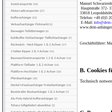
Manuel Schwarzenb
Autotransporter
(34)
Hauptstraße 372- 3
Motorradtransporter
(27)
33818 Leopoldshöh
Telefon: +49 (0)5 2
Kofferanhänger
(22)
E-Mail:
info@dein-
Verkaufsanhänger Flohmarkt
(5)
www.dein-anhänger
Bauwagen Toilettenwagen
(6)
Kühlkoffer Kühlanhänger Tiefkühlanhänger
(7)
Geschäftsführer: M
Rückwärts - Heck Kipper 1 & 2 Achser
(17)
3 Seiten Kipper 2 & 3 Achser
(15)
Baumaschinentransporter 1 2 & 3 Achser
(14)
Plattform Tieflader 1 & 2 Achser
(16)
B. Cookies 
Plattform Hochlader 1 & 2 Achser
(10)
Pferdeanhänger
(10)
Technisch notwen
Deckel Urlaubsanhänger Freizeitanhänger
(13)
Bootstrailer Bootsanhänger 1 & 2 Achser
(7)
Alu-Poly-Hybrid Kofferanhänger
(2)
Tohaco luftgefedert absenkbar
(2)