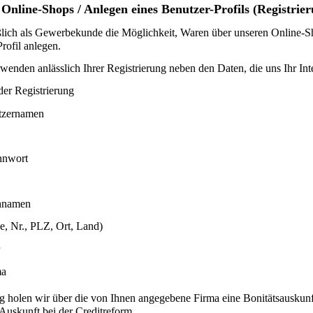
Online-Shops / Anlegen eines Benutzer-Profils (Registrie
lich als Gewerbekunde die Möglichkeit, Waren über unseren Online-Shop
rofil anlegen.
enden anlässlich Ihrer Registrierung neben den Daten, die uns Ihr Inte
er Registrierung
tzernamen
nnwort
chnamen
ße, Nr., PLZ, Ort, Land)
ma
ng holen wir über die von Ihnen angegebene Firma eine Bonitätsauskun
 Auskunft bei der Creditreform.