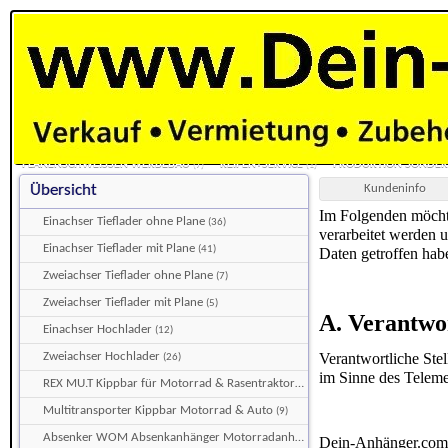
Datenschutz
HOME
EINACHSER TIEFLADER OHNE PLANE
EINACHSER TIEFLADER MIT PL
(36)
MULTITRANSPORTER KIPPBAR MOTORRAD & AUTO
ABSENKER WOM ABSENK
(9)
KÜHLKOFFER KÜHLANHÄNGER TIEFKÜHLANHÄNGER
RÜCKWÄRTS - HECK KIPP
(7)
DECKEL URLAUBSANHÄNGER FREIZEITANHÄNGER
BOOTSTRAILER BOOTSANH
(13)
BEDIENUNGS- MONTAGE- ANLEITUNGEN DOWNLOADS
TÜV-NORD HAUPTUNTE
PLANENSCHWEISSEN WERBEBAU
REIFEN+SERVICE
PRODUKTION SONDE
(7)
(1)
Kundeninfo
Übersicht
KUNDENINFO
Im Folgenden möchte
Einachser Tieflader ohne Plane
(36)
verarbeitet werden 
Einachser Tieflader mit Plane
(41)
Daten getroffen hab
Zweiachser Tieflader ohne Plane
(7)
Zweiachser Tieflader mit Plane
(5)
A. Verantwor
Einachser Hochlader
(12)
Verantwortliche Ste
Zweiachser Hochlader
(26)
im Sinne des Teleme
REX MU.T Kippbar für Motorrad & Rasentraktor
(21)
Multitransporter Kippbar Motorrad & Auto
(9)
Absenker WOM Absenkanhänger Motorradanhänger
(28)
Dein-Anhänger.com