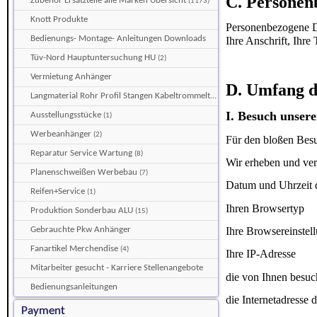
C. Personen
Zubehör Ersatzteile alle Marken Übersicht
(1173)
Knott Produkte
Personenbezogene Da
Bedienungs- Montage- Anleitungen Downloads
Ihre Anschrift, Ihr
Tüv-Nord Hauptuntersuchung HU
(2)
Vermietung Anhänger
D. Umfang d
Langmaterial Rohr Profil Stangen Kabeltrommeltransporter
(5)
I. Besuch unsere
Ausstellungsstücke
(1)
Werbeanhänger
(2)
Für den bloßen Besuc
Reparatur Service Wartung
(8)
Wir erheben und ver
Planenschweißen Werbebau
(7)
Datum und Uhrzeit de
Reifen+Service
(1)
Ihren Browsertyp
Produktion Sonderbau ALU
(15)
Gebrauchte Pkw Anhänger
Ihre Browsereinstel
Fanartikel Merchendise
(4)
Ihre IP-Adresse
Mitarbeiter gesucht - Karriere Stellenangebote
die von Ihnen besuc
Bedienungsanleitungen
die Internetadresse 
Payment