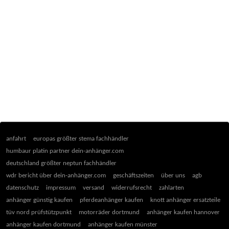
anfahrt
europas größter stema fachhändler
humbaur platin partner dein-anhänger.com
deutschland größter neptun fachhändler
wdr bericht über dein-anhänger.com
geschäftszeiten
über uns
agb
datenschutz
impressum
versand
widerrufsrecht
zahlarten
anhänger günstig kaufen
pferdeanhänger kaufen
knott anhänger ersatzteile
tüv nord prüfstützpunkt
motorräder dortmund
anhänger kaufen hannover
anhänger kaufen dortmund
anhänger kaufen münster