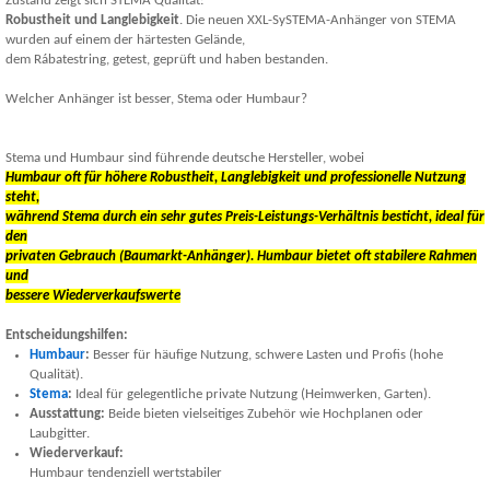
Zustand zeigt sich STEMA Qualität:
Robustheit und Langlebigkeit
. Die neuen XXL-SySTEMA-Anhänger von STEMA
wurden auf einem der härtesten Gelände,
dem Rábatestring, getest, geprüft und haben bestanden.
Welcher Anhänger ist besser, Stema oder Humbaur?
Stema und Humbaur sind führende deutsche Hersteller, wobei
Humbaur
oft für höhere Robustheit, Langlebigkeit und professionelle Nutzung
steht,
während
Stema
durch ein sehr gutes Preis-Leistungs-Verhältnis besticht, ideal für
den
privaten Gebrauch (Baumarkt-Anhänger). Humbaur bietet oft stabilere Rahmen
und
bessere Wiederverkaufswerte
Entscheidungshilfen:
Humbaur
:
Besser für häufige Nutzung, schwere Lasten und Profis (hohe
Qualität).
Stema
:
Ideal für gelegentliche private Nutzung (Heimwerken, Garten).
Ausstattung:
Beide bieten vielseitiges Zubehör wie Hochplanen oder
Laubgitter.
Wiederverkauf:
Humbaur tendenziell wertstabiler