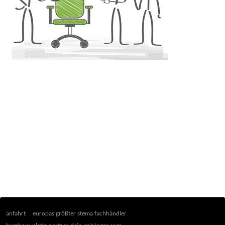
anfahrt
europas größter stema fachhändler