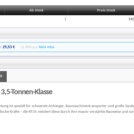
Ab Stück
Preis:Stück
1
545
e:
25,53 €
· 11.49% p.a.
Mehr Infos
it
 3,5-Tonnen-Klasse
ichtung ist speziell für schwerste Anhänger, Baumaschinentransporter und große Tand
sche Kräfte – die KF35 meistert diese durch ihre massiv verstärkte Bauweise und sorg