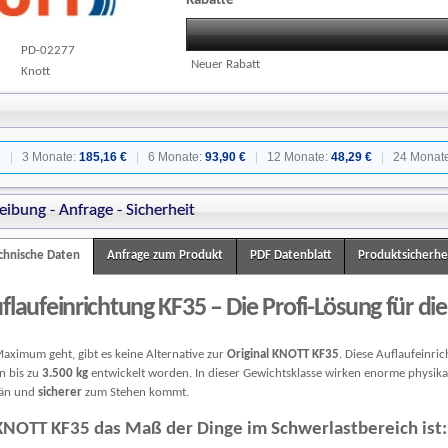
Rabatte
PD-02277
Neuer Rabatt
Knott
:
|
3 Monate:
185,16 €
|
6 Monate:
93,90 €
|
12 Monate:
48,29 €
|
24 Monat
eibung - Anfrage - Sicherheit
chnische Daten
Anfrage zum Produkt
PDF Datenblatt
Produktsicherhe
laufeinrichtung KF35 – Die Profi-Lösung für die
ximum geht, gibt es keine Alternative zur
Original KNOTT KF35
. Diese Auflaufeinr
n bis zu
3.500 kg
entwickelt worden. In dieser Gewichtsklasse wirken enorme physikali
rän und
sicherer
zum Stehen kommt.
NOTT KF35 das Maß der Dinge im Schwerlastbereich ist: