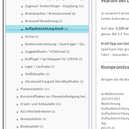
Warum bei 
Zugmaul -Antischlinger - Kupplung
(15)
In unserem Fachz
Bremsbacken / Bremstrommel
(8)
hohen Anforderung
Bremsseil Bowdenzug
(2)
Auf über
3.500 m²
Auflaufeinrichtung Knott
(5)
genau: Bei 3,5 To
Achse
(2)
Profi-Tipp von D
Bodenunterstützung / Querträger / Quertraverse
(1)
Spiel kann hier g
Zuggabelholm / V-Deichsel
(2)
Fahrt – besonders 
Kotflügel + Spritzlappen für STEMA
(2)
Kompromissl
Lager / Laufnabe
(3)
Stoßdämpfer
(4)
Bringen Sie die B
Abreissseil Fangseil Abreißseilhalter
(3)
Planenzubehör
(11)
Artikelnummer
Kunststoffhaken zur Planenbefestigung bei einer Aluminiumbeplankung
202503.003
Bezeichnung
Ersatz- und Anbauteile
(24)
Auflaufeinrichtun
ALU Werbedreiecke
(2)
Auflaufeinrichtun
Auflaufeinrichtun
Bootszubehör
(6)
Typ
Bodenplatte
(1)
KFG35-D