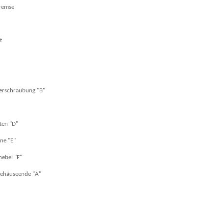
remse
t
Verschraubung "B"
ten "D"
rne "E"
ebel "F"
Gehäuseende "A"