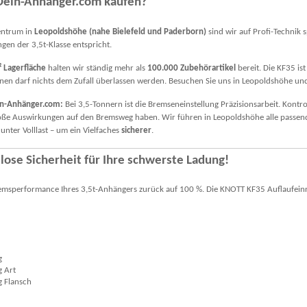
Dein-Anhänger.com kaufen?
entrum in
Leopoldshöhe (nahe Bielefeld und Paderborn)
sind wir auf Profi-Technik sp
en der 3,5t-Klasse entspricht.
 Lagerfläche
halten wir ständig mehr als
100.000 Zubehörartikel
bereit. Die KF35 is
nnen darf nichts dem Zufall überlassen werden. Besuchen Sie uns in Leopoldshöhe und
ein-Anhänger.com:
Bei 3,5-Tonnern ist die Bremseneinstellung Präzisionsarbeit. Kont
roße Auswirkungen auf den Bremsweg haben. Wir führen in Leopoldshöhe alle passende
unter Volllast – um ein Vielfaches
sicherer
.
ose Sicherheit für Ihre schwerste Ladung!
remsperformance Ihres 3,5t-Anhängers zurück auf 100 %. Die KNOTT KF35 Auflaufeinri
(1)
g
g Art
g Flansch