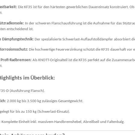
stbarkeit:
Die KF35 ist für den härtesten gewerblichen Dauereinsatz konstruiert. Ob 
t.
tützradkonsole:
In der schweren Flanschausführung ist die Aufnahme für das Stützrad 
ten entscheidend ist.
te Dämpfungstechnik:
Der spezialisierte Schwerlast-Auflaufstoßdämpfer absorbiert 
Korrosionsschutz:
Die hochwertige Feuerverzinkung schützt die KF35 dauerhaft vor ex
r Profi-Radbremsen:
Als KNOTT-Originalteil ist die KF35 perfekt auf die Zusammena
t.
ighlights im Überblick:
35-D (Ausführung Flansch).
ich:
2.000 kg bis 3.500 kg zulässiges Gesamtgewicht.
elegt für bis zu 150 kg (Schwerlast-Einsatz).
:
Komplette Einheit inkl. massivem Handbremshebel, Abreißseil und Faltenbalg.