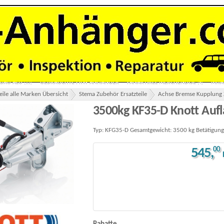
ANE
ZWEIACHSER TIEFLADER OHNE PLANE
ZWEIACHSER TIEFLADER MIT PLAN
(41)
(7)
ANHÄNGER MOTORRADANHÄNGER
AUTOTRANSPORTER
MOTORRADTRANS
(28)
(34)
ER 1 & 2 ACHSER
3 SEITEN KIPPER 2 & 3 ACHSER
BAUMASCHINENTRANSPORTE
(17)
(15)
ÄNGER 1 & 2 ACHSER
ALU-POLY-HYBRID KOFFERANHÄNGER
TOHACO LUFTGE
(7)
(2)
RSUCHUNG HU
VERMIETUNG ANHÄNGER
LANGMATERIAL ROHR PROFIL STANGE
(2)
RBAU ALU
GEBRAUCHTE PKW ANHÄNGER
FANARTIKEL MERCHENDISE
MITA
(15)
(4)
eile alle Marken Übersicht
Stema Zubehör Ersatzteile
Achse Bremse Kupplung 
3500kg KF35-D Knott Aufl
Typ: KFG35-D Gesamtgewicht: 3500 kg Betätigung
545
,
00
3500kg KF35-D Knott Auflaufeinrichtung Flansch mit Stützradkonsole