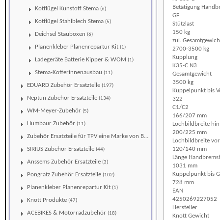
Betätigung Handb
Kotflügel Kunstoff Stema
(6)
GF
Kotflügel Stahlblech Stema
(5)
Stützlast
150 kg
Deichsel Stauboxen
(6)
zul. Gesamtgewich
Planenkleber Planenrepartur Kit
(1)
2700-3500 kg
Kupplung
Ladegeräte Batterie Kipper & WOM
(1)
K35-C N3
Stema-Kofferinnenausbau
(11)
Gesamtgewicht
3500 kg
EDUARD Zubehör Ersatzteile
(197)
Kuppelpunkt bis 
Neptun Zubehör Ersatzteile
(134)
322
C1/C2
WM-Meyer-Zubehör
(5)
166/207 mm
Humbaur Zubehör
Lochbildbreite hin
(11)
200/225 mm
Zubehör Ersatzteile für TPV eine Marke von Böckmann
(111)
Lochbildbreite vo
SIRIUS Zubehör Ersatzteile
120/140 mm
(44)
Länge Handbremsh
Anssems Zubehör Ersatzteile
(3)
1031 mm
Kuppelpunkt bis 
Pongratz Zubehör Ersatzteile
(102)
728 mm
Planenkleber Planenrepartur Kit
(1)
EAN
4250269227052
Knott Produkte
(47)
Hersteller
ACEBIKES & Motorradzubehör
(18)
Knott
Gewicht