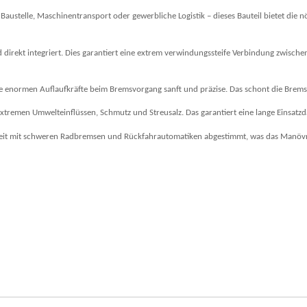
Baustelle, Maschinentransport oder gewerbliche Logistik – dieses Bauteil bietet die n
direkt integriert. Dies garantiert eine extrem verwindungssteife Verbindung zwische
die enormen Auflaufkräfte beim Bremsvorgang sanft und präzise. Das schont die Bre
tremen Umwelteinflüssen, Schmutz und Streusalz. Das garantiert eine lange Einsatzda
rbeit mit schweren Radbremsen und Rückfahrautomatiken abgestimmt, was das Manöv