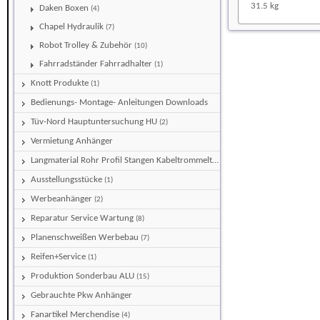
31.5 kg
Daken Boxen
(4)
Chapel Hydraulik
(7)
Robot Trolley & Zubehör
(10)
Fahrradständer Fahrradhalter
(1)
Knott Produkte
(1)
Bedienungs- Montage- Anleitungen Downloads
Tüv-Nord Hauptuntersuchung HU
(2)
Vermietung Anhänger
Langmaterial Rohr Profil Stangen Kabeltrommeltransporter
(5)
Ausstellungsstücke
(1)
Werbeanhänger
(2)
Reparatur Service Wartung
(8)
Planenschweißen Werbebau
(7)
Reifen+Service
(1)
Produktion Sonderbau ALU
(15)
Gebrauchte Pkw Anhänger
Fanartikel Merchendise
(4)