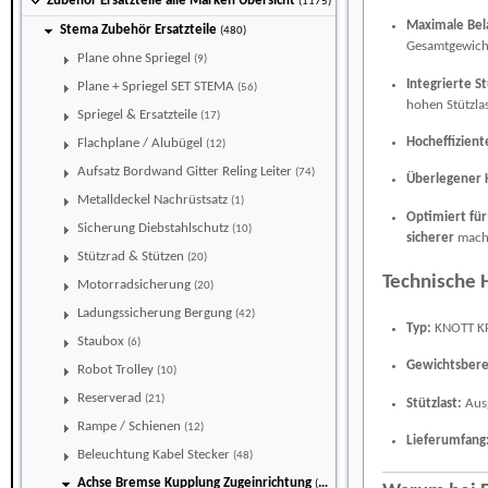
Zubehör Ersatzteile alle Marken Übersicht
(1175)
Maximale Bela
Stema Zubehör Ersatzteile
(480)
Gesamtgewich
Plane ohne Spriegel
(9)
Integrierte S
Plane + Spriegel SET STEMA
(56)
hohen Stützlas
Spriegel & Ersatzteile
(17)
Hocheffizien
Flachplane / Alubügel
(12)
Aufsatz Bordwand Gitter Reling Leiter
(74)
Überlegener 
Metalldeckel Nachrüstsatz
(1)
Optimiert fü
Sicherung Diebstahlschutz
(10)
sicherer
mach
Stützrad & Stützen
(20)
Technische H
Motorradsicherung
(20)
Ladungssicherung Bergung
(42)
Typ:
KNOTT KF
Staubox
(6)
Gewichtsbere
Robot Trolley
(10)
Reserverad
(21)
Stützlast:
Ausg
Rampe / Schienen
(12)
Lieferumfang
Beleuchtung Kabel Stecker
(48)
Achse Bremse Kupplung Zugeinrichtung
(47)