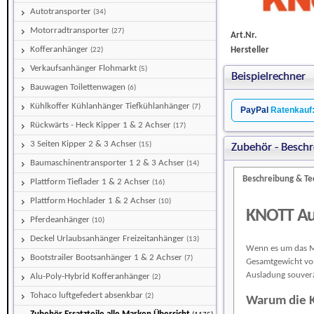
Autotransporter
(34)
Motorradtransporter
(27)
Art.Nr.
Kofferanhänger
Hersteller
(22)
Verkaufsanhänger Flohmarkt
(5)
Beispielrechner
Bauwagen Toilettenwagen
(6)
Kühlkoffer Kühlanhänger Tiefkühlanhänger
(7)
PayPal
Ratenkauf
Rückwärts - Heck Kipper 1 & 2 Achser
(17)
3 Seiten Kipper 2 & 3 Achser
(15)
Zubehör - Beschr
Baumaschinentransporter 1 2 & 3 Achser
(14)
Beschreibung & Te
Plattform Tieflader 1 & 2 Achser
(16)
Plattform Hochlader 1 & 2 Achser
(10)
KNOTT Auf
Pferdeanhänger
(10)
Deckel Urlaubsanhänger Freizeitanhänger
(13)
Wenn es um das Ma
Bootstrailer Bootsanhänger 1 & 2 Achser
(7)
Gesamtgewicht vo
Ausladung souve
Alu-Poly-Hybrid Kofferanhänger
(2)
Tohaco luftgefedert absenkbar
(2)
Warum die K