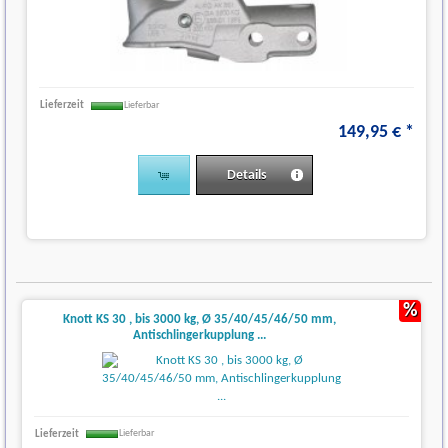
Lieferzeit
Lieferbar
149
,
95
€
*
Details
%
Knott KS 30 , bis 3000 kg, Ø 35/40/45/46/50 mm,
Antischlingerkupplung ...
Lieferzeit
Lieferbar