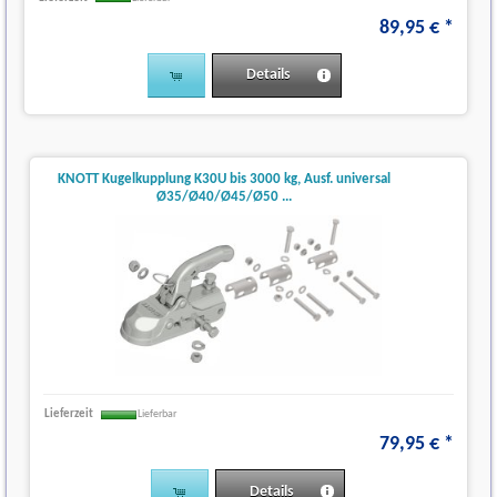
89
,
95
€
*
Details
KNOTT Kugelkupplung K30U bis 3000 kg, Ausf. universal
Ø35/Ø40/Ø45/Ø50 ...
Lieferzeit
Lieferbar
79
,
95
€
*
Details