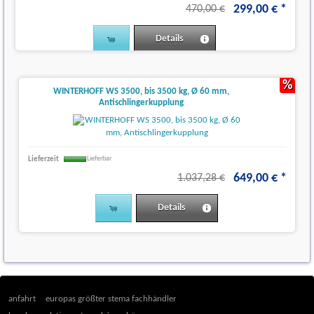
299
,
00
€
*
470,00 €
Details
%
WINTERHOFF WS 3500, bis 3500 kg, Ø 60 mm,
Antischlingerkupplung
Lieferzeit
Lieferbar
649
,
00
€
*
1.037,28 €
Details
anfahrt
europas größter stema fachhändler